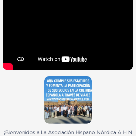
¡Bienvenidos a La Asociación Hispano Nórdica A H N