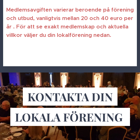
Medlemsavgiften varierar beroende på förening
och utbud, vanligtvis mellan 20 och 40 euro per
år . För att se exakt medlemskap och aktuella
villkor väljer du din lokalförening nedan.
KONTAKTA DIN
LOKALA FÖRENING