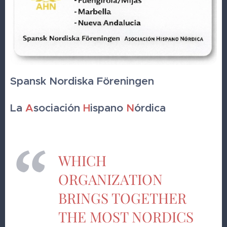
Spansk Nordiska Föreningen
La
A
sociación
H
ispano
N
órdica
WHICH
ORGANIZATION
BRINGS TOGETHER
THE MOST NORDICS