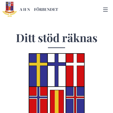
A H N
FÖRBUNDET
Ditt stöd räknas